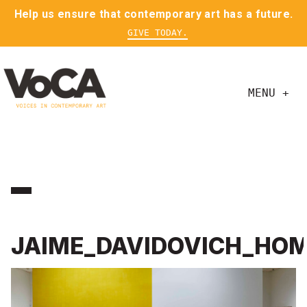
Help us ensure that contemporary art has a future.
GIVE TODAY.
MENU +
JAIME_DAVIDOVICH_HO